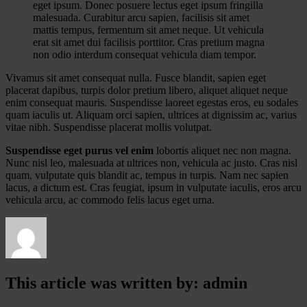
eget ipsum. Donec posuere lectus eget ipsum fringilla
malesuada. Curabitur arcu sapien, facilisis sit amet
mattis tempus, fermentum sit amet neque. Ut vehicula
erat sit amet dui facilisis porttitor. Cras pretium magna
non odio interdum consequat vehicula diam tempor.
Vivamus sit amet consequat nulla. Fusce blandit, sapien eget
placerat dapibus, turpis dolor pretium libero, aliquet aliquet neque
enim consequat mauris. Suspendisse laoreet egestas eros, eu sodales
quam iaculis ut. Aliquam orci sapien, ultrices at dignissim ac, varius
vitae nibh. Suspendisse placerat mollis volutpat.
Suspendisse eget purus vel enim
lobortis aliquet nec non magna.
Nunc nisl leo, malesuada at ultrices non, vehicula ac justo. Cras nisl
quam, vulputate quis blandit ac, tempus in turpis. Nam nec sapien
lacus, a dictum est. Cras feugiat, ipsum in vulputate iaculis, eros arcu
vehicula arcu, ac commodo felis lacus eget urna.
This article was written by: admin