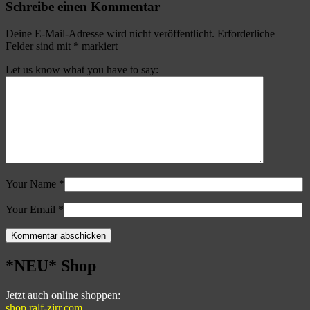
Schreibe einen Kommentar
Deine E-Mail-Adresse wird nicht veröffentlicht.
Erforderliche
Felder sind mit
*
markiert
Let us know what you have to say:
Your Name
*
Your Email
*
*NEU* Shop
Jetzt auch online shoppen:
shop.ralf-zirr.com