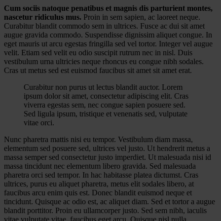
Cum sociis natoque penatibus et magnis dis parturient montes,
nascetur ridiculus mus.
Proin in sem sapien, ac laoreet neque.
Curabitur blandit commodo sem in ultrices. Fusce ac dui sit amet
augue gravida commodo. Suspendisse dignissim aliquet congue. In
eget mauris ut arcu egestas fringilla sed vel tortor. Integer vel augue
velit. Etiam sed velit eu odio suscipit rutrum nec in nisl. Duis
vestibulum urna ultricies neque rhoncus eu congue nibh sodales.
Cras ut metus sed est euismod faucibus sit amet sit amet erat.
Curabitur non purus ut lectus blandit auctor. Lorem
ipsum dolor sit amet, consectetur adipiscing elit. Cras
viverra egestas sem, nec congue sapien posuere sed.
Sed ligula ipsum, tristique et venenatis sed, vulputate
vitae orci.
Nunc pharetra mattis nisi eu tempor. Vestibulum diam massa,
elementum sed posuere sed, ultrices vel justo. Ut hendrerit metus a
massa semper sed consectetur justo imperdiet. Ut malesuada nisi id
massa tincidunt nec elementum libero gravida. Sed malesuada
pharetra orci sed tempor. In hac habitasse platea dictumst. Cras
ultrices, purus eu aliquet pharetra, metus elit sodales libero, at
faucibus arcu enim quis est. Donec blandit euismod neque et
tincidunt. Quisque ac odio est, ac aliquet diam. Sed et tortor a augue
blandit porttitor. Proin eu ullamcorper justo. Sed sem nibh, iaculis
vitae vulputate vitae, faucibus eget arcu. Quisque nisl nulla,