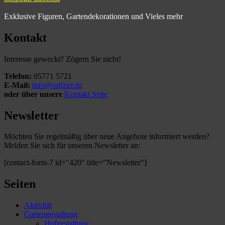
Exklusive Figuren, Gartendekorationen und Vieles mehr
Kontakt
Interesse geweckt? Zögern Sie nicht!
Telefon:
05771 5721
E-Mail:
info@ralfzirr.de
oder über unsere
Kontakt Seite
Newsletter
Möchten Sie regelmäßig über neue Angebote informiert werden?
Melden Sie sich für unseren Newsletter an:
[contact-form-7 id="420" title="Newsletter"]
Seiten
Aktivität
Gartengestaltung
Hofgestaltung