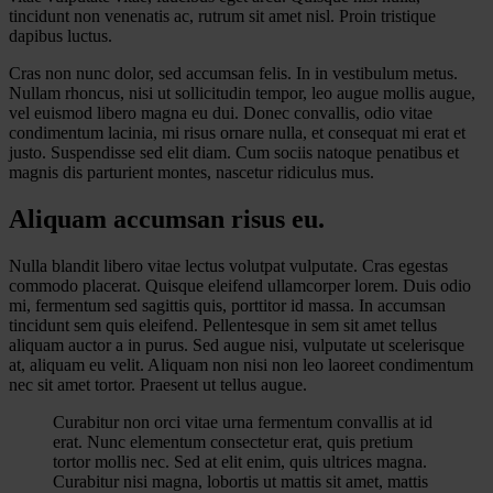
tincidunt non venenatis ac, rutrum sit amet nisl. Proin tristique
dapibus luctus.
Cras non nunc dolor, sed accumsan felis. In in vestibulum metus.
Nullam rhoncus, nisi ut sollicitudin tempor, leo augue mollis augue,
vel euismod libero magna eu dui. Donec convallis, odio vitae
condimentum lacinia, mi risus ornare nulla, et consequat mi erat et
justo. Suspendisse sed elit diam. Cum sociis natoque penatibus et
magnis dis parturient montes, nascetur ridiculus mus.
Aliquam
accumsan
risus eu.
Nulla blandit libero vitae lectus volutpat vulputate. Cras egestas
commodo placerat. Quisque eleifend ullamcorper lorem. Duis odio
mi, fermentum sed sagittis quis, porttitor id massa. In accumsan
tincidunt sem quis eleifend. Pellentesque in sem sit amet tellus
aliquam auctor a in purus. Sed augue nisi, vulputate ut scelerisque
at, aliquam eu velit. Aliquam non nisi non leo laoreet condimentum
nec sit amet tortor. Praesent ut tellus augue.
Curabitur non orci vitae urna fermentum convallis at id
erat. Nunc elementum consectetur erat, quis pretium
tortor mollis nec. Sed at elit enim, quis ultrices magna.
Curabitur nisi magna, lobortis ut mattis sit amet, mattis