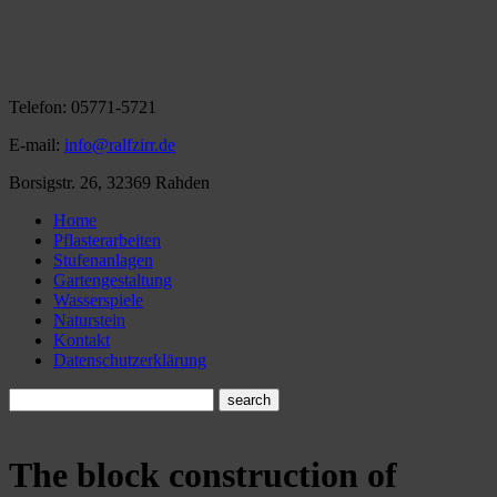
Telefon:
05771-5721
E-mail:
info@ralfzirr.de
Borsigstr. 26, 32369 Rahden
Home
Pflasterarbeiten
Stufenanlagen
Gartengestaltung
Wasserspiele
Naturstein
Kontakt
Datenschutzerklärung
The
block
construction of