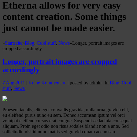
Etherna
allows for very easy
content creation. Some things
just cannot be made easier.
»
Startseite
»
Blog
,
Cool stuff
,
News
»
Longer, portrait images are
cropped accordingly
Longer, portrait images are cropped
accordingly
7 Aug 2011
|
Keine Kommentare
| posted by admin | in
Blog
,
Cool
stuff
,
News
Praesent iaculis, elit eget convallis gravida, nulla urna gravida elit,
eu eleifend purus nunc eu sem. Donec accumsan ipsum vel orci
volutpat eleifend cursus erat congue. Suspendisse lacinia consequat
aliquam. Proin eget odio non risus sodales blandit non a ante. Sed
sollicitudin nisl id nunc mattis sed gravida quam accumsan.