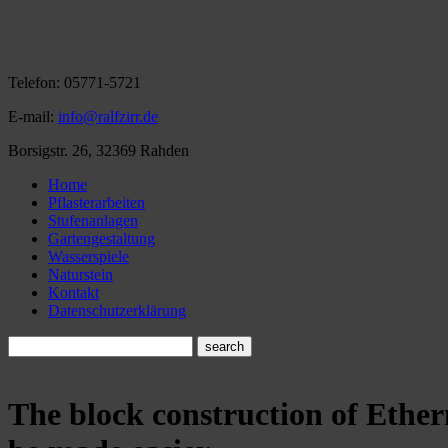
Telefon:
05771-5721
E-mail:
info@ralfzirr.de
Borsigstr. 26, 32369 Rahden
Home
Pflasterarbeiten
Stufenanlagen
Gartengestaltung
Wasserspiele
Naturstein
Kontakt
Datenschutzerklärung
The
block
construction of
Ether