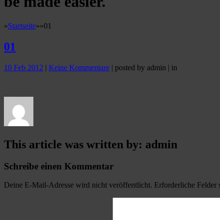
be made easier.
»
Startseite
»
»
01
01
10 Feb 2012
|
Keine Kommentare
| posted by admin | in
This article was written by: admin
Schreibe einen Kommentar
Deine E-Mail-Adresse wird nicht veröffentlicht.
Erforderliche Felder 