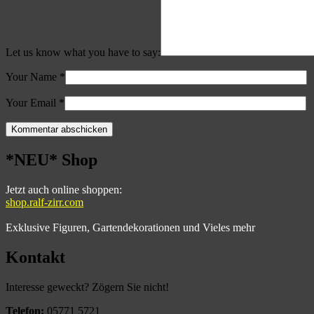
Let us know what you have to say:
Your Name
*
Your Email
*
*NEU* Shop
Jetzt auch online shoppen:
shop.ralf-zirr.com
Exklusive Figuren, Gartendekorationen und Vieles mehr
Kontakt
Interesse geweckt? Zögern Sie nicht!
Telefon:
05771 5721