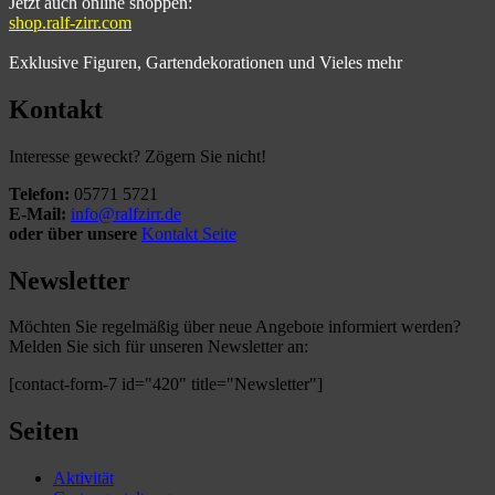
Jetzt auch online shoppen:
shop.ralf-zirr.com
Exklusive Figuren, Gartendekorationen und Vieles mehr
Kontakt
Interesse geweckt? Zögern Sie nicht!
Telefon:
05771 5721
E-Mail:
info@ralfzirr.de
oder über unsere
Kontakt Seite
Newsletter
Möchten Sie regelmäßig über neue Angebote informiert werden?
Melden Sie sich für unseren Newsletter an:
[contact-form-7 id="420" title="Newsletter"]
Seiten
Aktivität