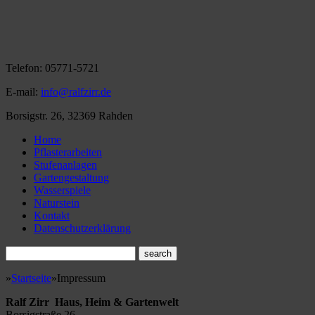
Telefon:
05771-5721
E-mail:
info@ralfzirr.de
Borsigstr. 26, 32369 Rahden
Home
Pflasterarbeiten
Stufenanlagen
Gartengestaltung
Wasserspiele
Naturstein
Kontakt
Datenschutzerklärung
»
Startseite
»
Impressum
Ralf Zirr Haus, Heim & Gartenwelt
Borsigstraße 26